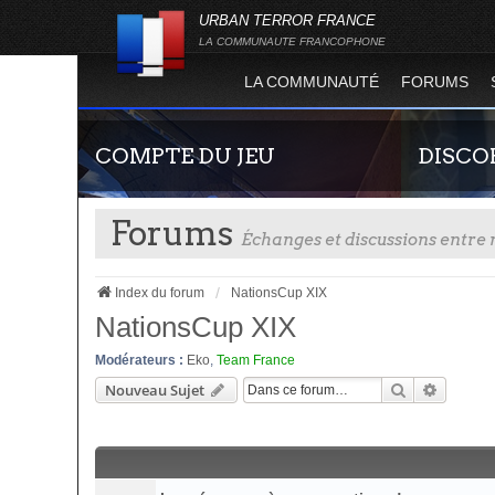
URBAN TERROR FRANCE
LA COMMUNAUTE FRANCOPHONE
LA COMMUNAUTÉ
FORUMS
COMPTE DU JEU
DISCO
Forums
Échanges et discussions entr
Index du forum
NationsCup XIX
NationsCup XIX
Modérateurs :
Eko
,
Team France
Guide rapide concernant l'inscription sur le
Rejoignez-n
Rechercher
Recherc
Nouveau Sujet
site officiel du jeu. Créez ainsi votre compte
France !
joueur qui permet d'être authentifié sur les
serveurs de jeu de la 4.2 !