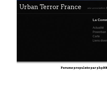
Urban Terror France
une association L
La Com
Actualité
Powerban
Carte
Liens dive
Forums propulsés par
phpB