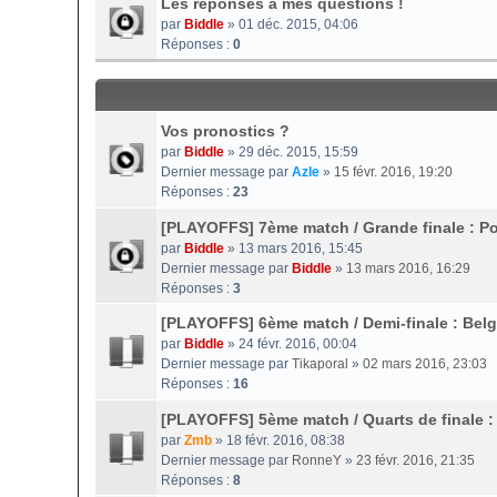
Les réponses à mes questions !
par
Biddle
» 01 déc. 2015, 04:06
Réponses :
0
Vos pronostics ?
par
Biddle
» 29 déc. 2015, 15:59
Dernier message par
Azle
»
15 févr. 2016, 19:20
Réponses :
23
[PLAYOFFS] 7ème match / Grande finale : P
par
Biddle
» 13 mars 2016, 15:45
Dernier message par
Biddle
»
13 mars 2016, 16:29
Réponses :
3
[PLAYOFFS] 6ème match / Demi-finale : Bel
par
Biddle
» 24 févr. 2016, 00:04
Dernier message par
Tikaporal
»
02 mars 2016, 23:03
Réponses :
16
[PLAYOFFS] 5ème match / Quarts de finale :
par
Zmb
» 18 févr. 2016, 08:38
Dernier message par
RonneY
»
23 févr. 2016, 21:35
Réponses :
8