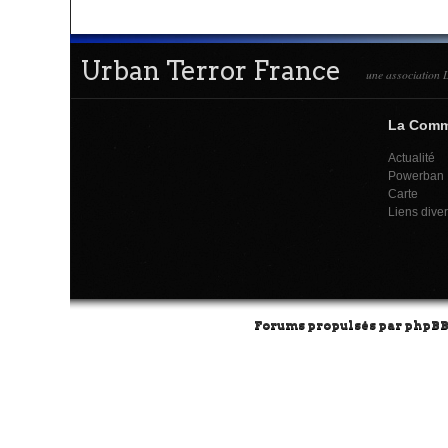
Urban Terror France
une association L
La Com
Actualité
Powerban
Carte
Liens dive
Forums propulsés par
phpB