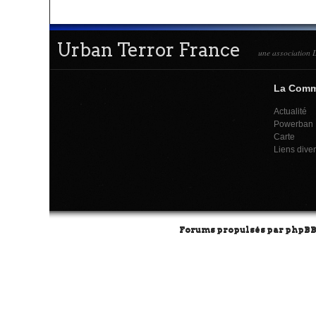
Urban Terror France
une association L
La Com
Actualité
Powerban
Carte
Liens dive
Forums propulsés par
phpB