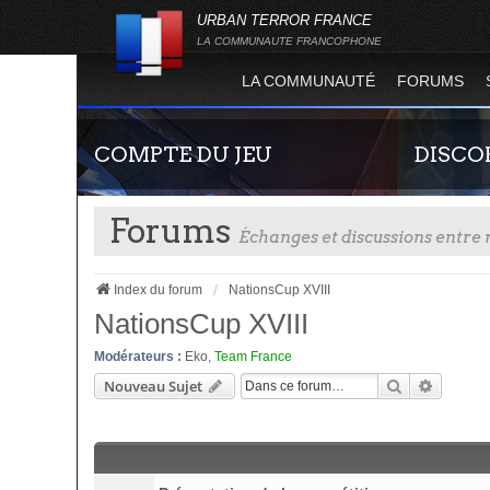
URBAN TERROR FRANCE
LA COMMUNAUTE FRANCOPHONE
LA COMMUNAUTÉ
FORUMS
COMPTE DU JEU
DISCO
Forums
Échanges et discussions entr
Index du forum
NationsCup XVIII
NationsCup XVIII
Modérateurs :
Eko
,
Team France
Guide rapide concernant l'inscription sur le
Rejoignez-n
Rechercher
Recherc
Nouveau Sujet
site officiel du jeu. Créez ainsi votre compte
France !
joueur qui permet d'être authentifié sur les
serveurs de jeu de la 4.2 !