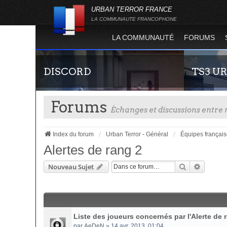
URBAN TERROR FRANCE
LA COMMUNAUTE FRANCOPHONE
LA COMMUNAUTÉ
FORUMS
DISCORD
TS3 U
Forums
Échanges et discussions entr
Index du forum
Urban Terror - Général
Équipes françai
Alertes de rang 2
Rechercher
Recherc
Nouveau Sujet
Rejoignez-nous sur le discord Urban Terror
Envie de par
France !
communauté 
vous vous se
Liste des joueurs concernés par l'Alerte de 
par
AeDeN
» 14 avr. 2013, 01:04