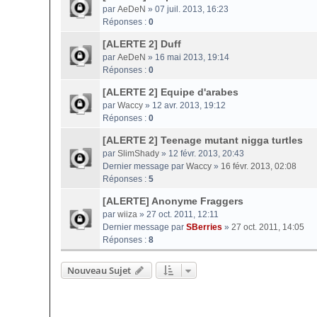
par
AeDeN
» 07 juil. 2013, 16:23
Réponses :
0
[ALERTE 2] Duff
par
AeDeN
» 16 mai 2013, 19:14
Réponses :
0
[ALERTE 2] Equipe d'arabes
par
Waccy
» 12 avr. 2013, 19:12
Réponses :
0
[ALERTE 2] Teenage mutant nigga turtles
par
SlimShady
» 12 févr. 2013, 20:43
Dernier message par
Waccy
»
16 févr. 2013, 02:08
Réponses :
5
[ALERTE] Anonyme Fraggers
par
wiiza
» 27 oct. 2011, 12:11
Dernier message par
SBerries
»
27 oct. 2011, 14:05
Réponses :
8
Nouveau Sujet