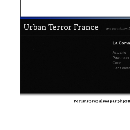
Urban Terror France
une association L
La Com
Actualité
Powerban
Carte
Liens dive
Forums propulsés par
phpB