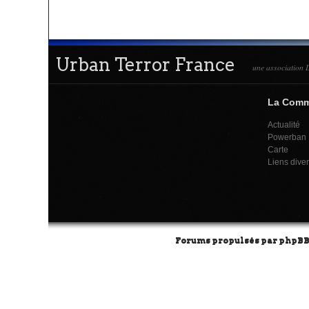
Urban Terror France
une association L
La Com
Actualité
Powerban
Carte
Liens dive
Forums propulsés par
phpB