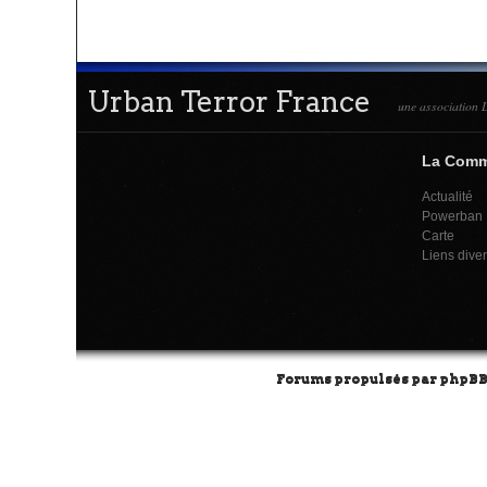
Urban Terror France
une association L
La Com
Actualité
Powerban
Carte
Liens dive
Forums propulsés par
phpB