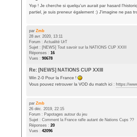
Yop ! Je cherche si quelqu'un aurait par hasard l'histo
partiel, je suis preneur également :) J'imagine ne pas t
par
Zmb
28 avr. 2020, 13:11
Forum :
Actualité UrT
Sujet :
[NEWS] Tout savoir sur la NATIONS CUP XXIII
Réponses :
16
Vues :
90678
Re: [NEWS] NATIONS CUP XXIII
Win 2-0 Pour la France !
Vous pouvez retrouver la VOD du match ici :
https://w
par
Zmb
26 déc. 2019, 22:15
Forum :
Papotages autour du jeu
Sujet :
Comment la France rafle autant de Nations Cups ??
Réponses :
20
Vues :
42096