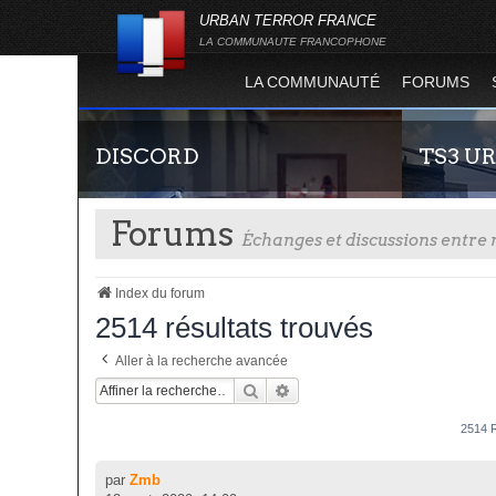
URBAN TERROR FRANCE
LA COMMUNAUTE FRANCOPHONE
LA COMMUNAUTÉ
FORUMS
DISCORD
TS3 U
Forums
Échanges et discussions entr
Index du forum
2514 résultats trouvés
Aller à la recherche avancée
Rejoignez-nous sur le discord Urban Terror
Envie de par
Rechercher
Recherche Avancée
France !
communauté 
vous vous se
2514 
par
Zmb