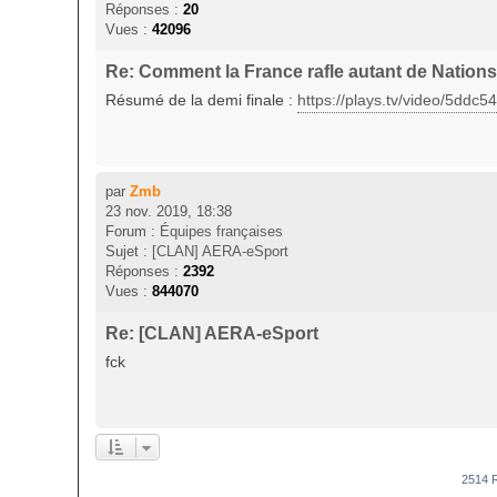
Réponses :
20
Vues :
42096
Re: Comment la France rafle autant de Nation
Résumé de la demi finale :
https://plays.tv/video/5ddc
par
Zmb
23 nov. 2019, 18:38
Forum :
Équipes françaises
Sujet :
[CLAN] AERA-eSport
Réponses :
2392
Vues :
844070
Re: [CLAN] AERA-eSport
fck
2514 