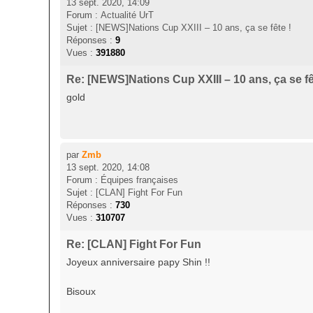
13 sept. 2020, 14:09
Forum :
Actualité UrT
Sujet :
[NEWS]Nations Cup XXIII – 10 ans, ça se fête !
Réponses :
9
Vues :
391880
Re: [NEWS]Nations Cup XXIII – 10 ans, ça se fê
gold
par
Zmb
13 sept. 2020, 14:08
Forum :
Équipes françaises
Sujet :
[CLAN] Fight For Fun
Réponses :
730
Vues :
310707
Re: [CLAN] Fight For Fun
Joyeux anniversaire papy Shin !!
Bisoux