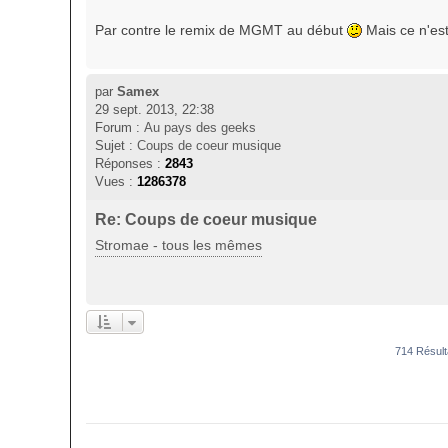
Par contre le remix de MGMT au début
Mais ce n'est
par
Samex
29 sept. 2013, 22:38
Forum :
Au pays des geeks
Sujet :
Coups de coeur musique
Réponses :
2843
Vues :
1286378
Re: Coups de coeur musique
Stromae - tous les mêmes
714 Résul