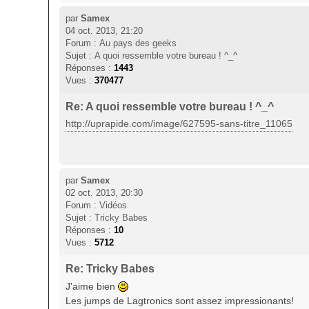
par
Samex
04 oct. 2013, 21:20
Forum :
Au pays des geeks
Sujet :
A quoi ressemble votre bureau ! ^_^
Réponses :
1443
Vues :
370477
Re: A quoi ressemble votre bureau ! ^_^
http://uprapide.com/image/627595-sans-titre_11065
par
Samex
02 oct. 2013, 20:30
Forum :
Vidéos
Sujet :
Tricky Babes
Réponses :
10
Vues :
5712
Re: Tricky Babes
J'aime bien
Les jumps de Lagtronics sont assez impressionants!