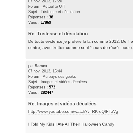
07 nov. 2013, 17:20
Forum :
Actualité UrT
Sujet :
Tristesse et désolation
Réponses :
38
Vues :
17869
Re: Tristesse et désolation
De toute évidence je préfère la lan comme 2012. De l' es
centre, avec trottoir comme seul "cours de récré" pour un 
par
Samex
07 nov. 2013, 15:44
Forum :
Au pays des geeks
Sujet :
Images et vidéos décalées
Réponses :
573
Vues :
282447
Re: Images et vidéos décalées
http://www.youtube.com/watch?v=RK-oQfFToVg
I Told My Kids I Ate All Their Halloween Candy