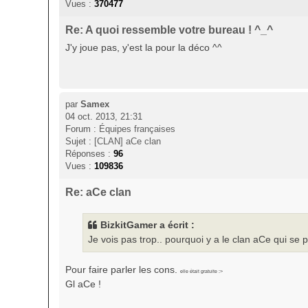
Vues :
370477
Re: A quoi ressemble votre bureau ! ^_^
J'y joue pas, y'est la pour la déco ^^
par
Samex
04 oct. 2013, 21:31
Forum :
Équipes françaises
Sujet :
[CLAN] aCe clan
Réponses :
96
Vues :
109836
Re: aCe clan
BizkitGamer a écrit :
Je vois pas trop.. pourquoi y a le clan aCe qui se p
Pour faire parler les cons.
elle était gratuite :>
Gl aCe !