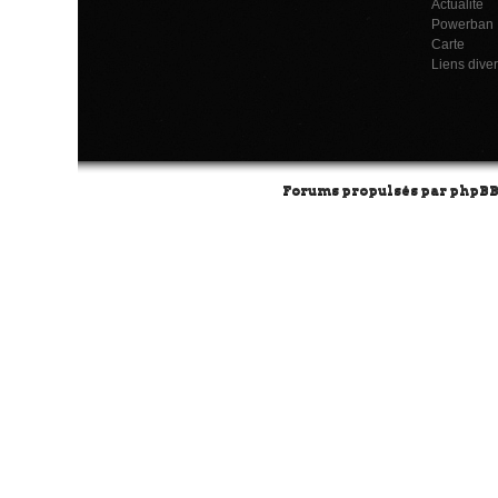
Actualité
Powerban
Carte
Liens dive
Forums propulsés par
phpB