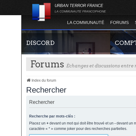
URBAN TERROR FRANCE
LA COMMUNAUTE FRANCOPHONE
LA COMMUNAUTÉ
FORUMS
DISCORD
COMPT
Forums
Échanges et discussions entr
Index du forum
Rechercher
Rechercher
Rejoignez-nous sur le discord Urban Terror
Guide rapide
France !
site officie
joueur qui p
Recherche par mots-clés :
serveurs de j
Placez un
+
devant un mot qui doit être trouvé et un
-
devant un mo
caractère « * » comme joker pour des recherches partielles.