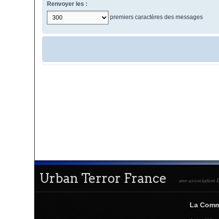
Renvoyer les :
premiers caractères des messages
Urban Terror France
une association L
La Com