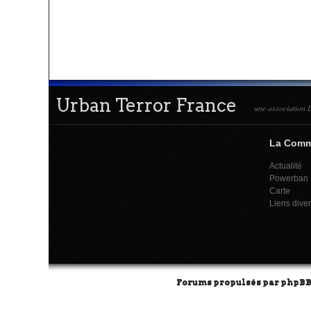
Urban Terror France
une association L
La Com
Actualité
Powerban
Carte
Liens dive
Forums propulsés par
phpB