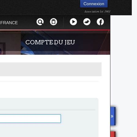
Connexion
Association loi 1901
 FRANCE
COMPTE DU JEU
an Terror
Guide rapide concernant l'inscription sur le
site officiel du jeu. Créez ainsi votre compte
joueur qui permet d'être authentifié sur les
DISCOR
serveurs de jeu de la 4.2 !
D