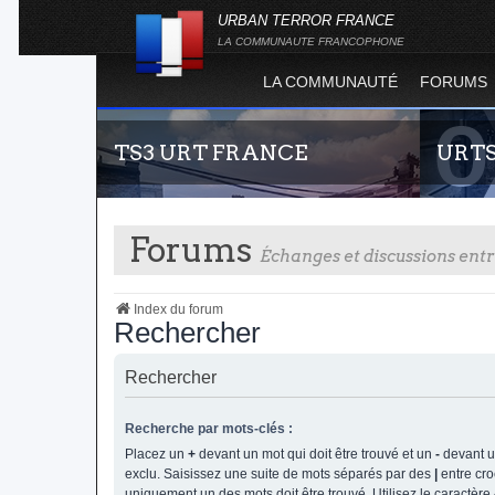
URBAN TERROR FRANCE
LA COMMUNAUTE FRANCOPHONE
LA COMMUNAUTÉ
FORUMS
TS3 URT FRANCE
URT
Forums
Échanges et discussions en
Index du forum
Rechercher
Envie de parler avec les autres membres de la
Statistiq
Rechercher
communauté ? Alors venez vous connecter,
totalité 
vous vous sentirez moins seul !
l'évolut
Recherche par mots-clés :
Terror !
Placez un
+
devant un mot qui doit être trouvé et un
-
devant un
exclu. Saisissez une suite de mots séparés par des
|
entre cro
uniquement un des mots doit être trouvé. Utilisez le caractère