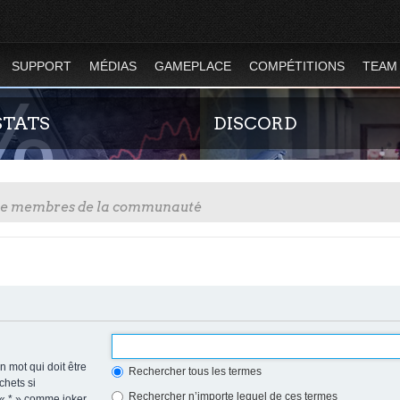
SUPPORT
MÉDIAS
GAMEPLACE
COMPÉTITIONS
TEAM
STATS
DISCORD
tre membres de la communauté
ues globales et en temps réel de la
Rejoignez-nous sur le discord Urb
des serveurs d'Urban Terror. Suivez
France !
ion du nombre de joueurs sur Urban
 mot qui doit être
Rechercher tous les termes
chets si
Rechercher n’importe lequel de ces termes
 « * » comme joker