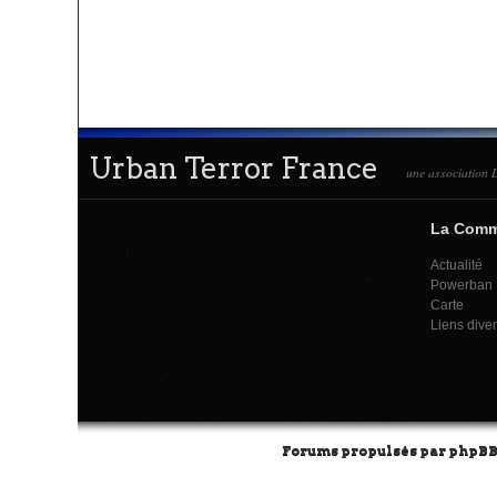
Urban Terror France
une association L
La Com
Actualité
Powerban
Carte
Liens dive
Forums propulsés par
phpB