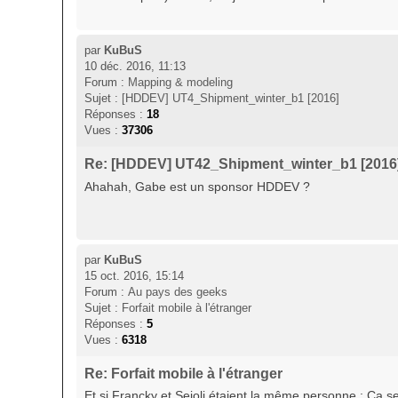
par
KuBuS
10 déc. 2016, 11:13
Forum :
Mapping & modeling
Sujet :
[HDDEV] UT4_Shipment_winter_b1 [2016]
Réponses :
18
Vues :
37306
Re: [HDDEV] UT42_Shipment_winter_b1 [2016
Ahahah, Gabe est un sponsor HDDEV ?
par
KuBuS
15 oct. 2016, 15:14
Forum :
Au pays des geeks
Sujet :
Forfait mobile à l'étranger
Réponses :
5
Vues :
6318
Re: Forfait mobile à l'étranger
Et si Francky et Sejoli étaient la même personne : Ca ser