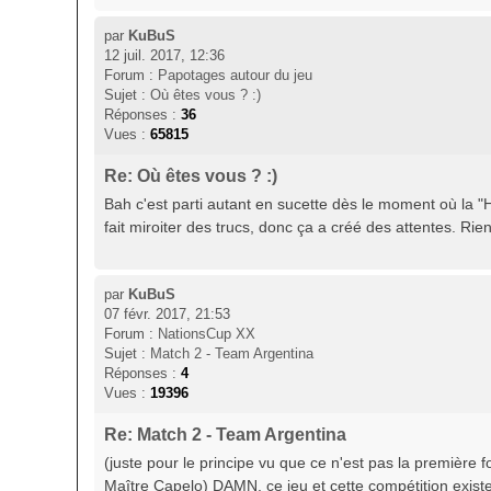
par
KuBuS
12 juil. 2017, 12:36
Forum :
Papotages autour du jeu
Sujet :
Où êtes vous ? :)
Réponses :
36
Vues :
65815
Re: Où êtes vous ? :)
Bah c'est parti autant en sucette dès le moment où la "H
fait miroiter des trucs, donc ça a créé des attentes. Rie
par
KuBuS
07 févr. 2017, 21:53
Forum :
NationsCup XX
Sujet :
Match 2 - Team Argentina
Réponses :
4
Vues :
19396
Re: Match 2 - Team Argentina
(juste pour le principe vu que ce n'est pas la première fo
Maître Capelo) DAMN, ce jeu et cette compétition existen