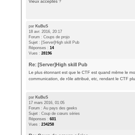
Vieux acceptés ?
par
KuBuS
18 avr. 2016, 20:17
Forum :
Coups de projo
Sujet :
[Server]High skill Pub
Réponses :
14
Vues :
28196
Re: [Server]High skill Pub
Le plus étonnant est que le CTF est quand même le mod 
communication, de rôle attribué, etc, rendant le CTF plu
par
KuBuS
17 mars 2016, 01:05
Forum :
Au pays des geeks
Sujet :
Coup de cœurs séries
Réponses :
601
Vues :
234258