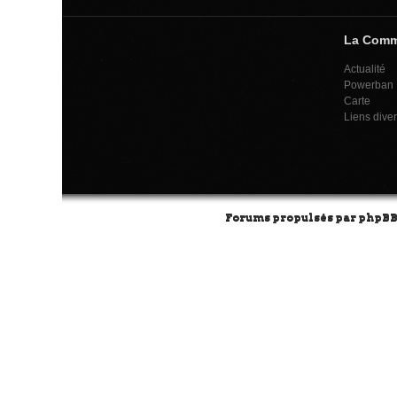
La Com
Actualité
Powerban
Carte
Liens dive
Forums propulsés par
phpB