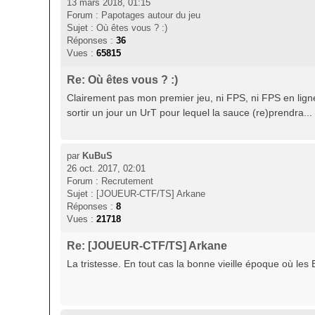
13 mars 2018, 01:15
Forum :
Papotages autour du jeu
Sujet :
Où êtes vous ? :)
Réponses :
36
Vues :
65815
Re: Où êtes vous ? :)
Clairement pas mon premier jeu, ni FPS, ni FPS en ligne
sortir un jour un UrT pour lequel la sauce (re)prendra...
par
KuBuS
26 oct. 2017, 02:01
Forum :
Recrutement
Sujet :
[JOUEUR-CTF/TS] Arkane
Réponses :
8
Vues :
21718
Re: [JOUEUR-CTF/TS] Arkane
La tristesse. En tout cas la bonne vieille époque où les