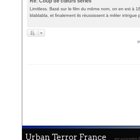
Re: Coup de cœurs séries
Limitless. Basé sur le film du même nom, on en est à 18
blablabla, et finalement ils réussissent à mêler intrigue p
9
Urban Terror France
une association L