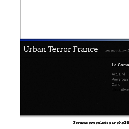
Urban Terror France
une association L
La Com
Actualité
Powerban
Carte
Liens dive
Forums propulsés par
phpB