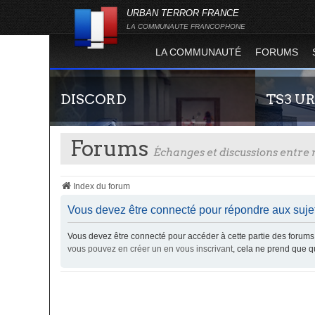
URBAN TERROR FRANCE
LA COMMUNAUTE FRANCOPHONE
LA COMMUNAUTÉ
FORUMS
DISCORD
TS3 U
Forums
Échanges et discussions entr
Index du forum
Vous devez être connecté pour répondre aux sujet
Vous devez être connecté pour accéder à cette partie des foru
Rejoignez-nous sur le discord Urban Terror
Envie de par
vous pouvez en créer un en vous inscrivant
, cela ne prend que 
France !
communauté 
vous vous se