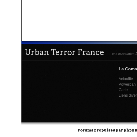
Urban Terror France
une association L
La Com
Actualité
Powerban
Carte
Liens dive
Forums propulsés par
phpB