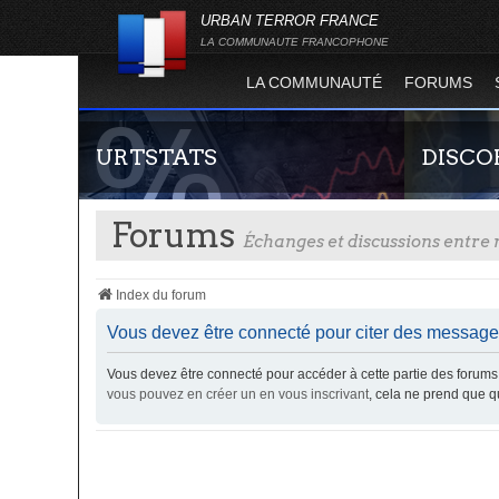
URBAN TERROR FRANCE
LA COMMUNAUTE FRANCOPHONE
LA COMMUNAUTÉ
FORUMS
URTSTATS
DISCO
Forums
Échanges et discussions entr
Index du forum
Vous devez être connecté pour citer des message
Vous devez être connecté pour accéder à cette partie des foru
Statistiques globales et en temps réel de la
Rejoignez-n
vous pouvez en créer un en vous inscrivant
, cela ne prend que 
totalité des serveurs d'Urban Terror. Suivez
France !
l'évolution du nombre de joueurs sur Urban
Terror !