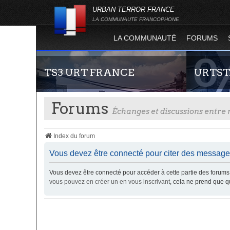
URBAN TERROR FRANCE
LA COMMUNAUTE FRANCOPHONE
LA COMMUNAUTÉ
FORUMS
TS3 URT FRANCE
URTST
Forums
Échanges et discussions entr
Index du forum
Vous devez être connecté pour citer des message
Vous devez être connecté pour accéder à cette partie des foru
Envie de parler avec les autres membres de la
Statistiques
vous pouvez en créer un en vous inscrivant
, cela ne prend que 
communauté ? Alors venez vous connecter,
totalité des
vous vous sentirez moins seul !
l'évolution
Terror !