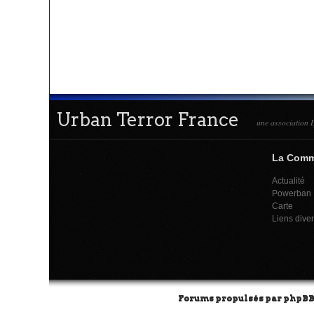
Urban Terror France
une association L
La Com
Actualité
Powerban
Carte
Liens dive
Forums propulsés par
phpB