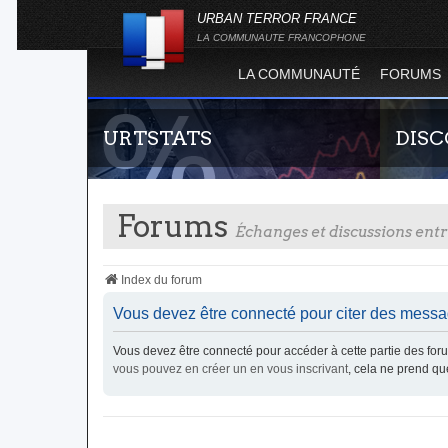
URBAN TERROR FRANCE
LA COMMUNAUTE FRANCOPHONE
LA COMMUNAUTÉ
FORUMS
URTSTATS
DIS
Forums
Échanges et discussions en
Index du forum
Vous devez être connecté pour citer des messa
Statistiques globales et en temps réel de la
Rejoigne
Vous devez être connecté pour accéder à cette partie des f
totalité des serveurs d'Urban Terror. Suivez
France !
vous pouvez en créer un en vous inscrivant
, cela ne prend q
l'évolution du nombre de joueurs sur Urban
Terror !