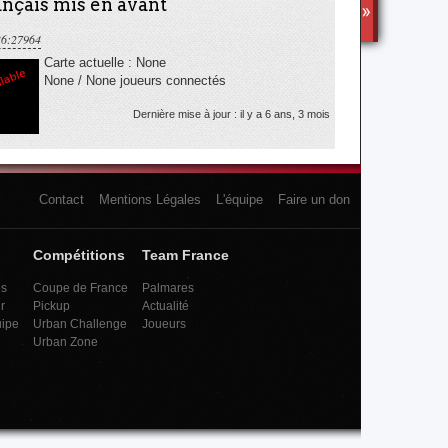
nçais mis en avant
TS3
36:27964
Carte actuelle : None
None / None joueurs connectés
Dernière mise à jour : il y a 6 ans, 3 mois
Contact
Mentions Légales
L'équipe
Faire un don
Compétitions
Team France
es
Coupe de France
Palmares
r
Pickup
Actualité
uipe
Urban Challenge
Joueurs
Urban Zone