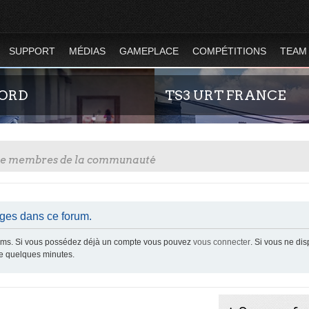
SUPPORT
MÉDIAS
GAMEPLACE
COMPÉTITIONS
TEAM
CORD
TS3 URT FRANCE
tre membres de la communauté
ges dans ce forum.
z-nous sur le discord Urban Terror
Envie de parler avec les autres mem
orums. Si vous possédez déjà un compte vous pouvez
vous connecter
. Si vous ne di
communauté ? Alors venez vous c
ue quelques minutes.
vous vous sentirez moins seul !