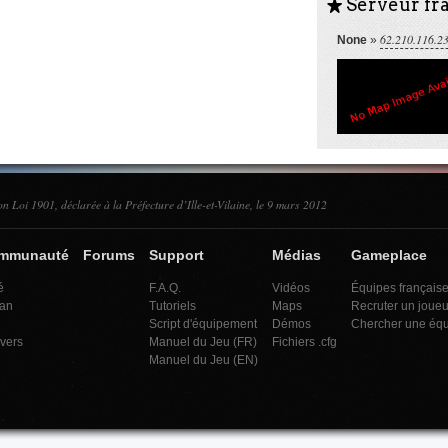
Serveur fra
S
62.210.116.2
None
»
on Loi 1901, déclarée à la Préfecture d’Ille-et-Vilaine, le 9 mars 2012
ommunauté
Forums
Support
Médias
Gameplace
é
F.A.Q.
Vidéos
Équipes français
an
Tutoriels
Maps
Recruter un joueu
Script d'équipement
Démos
Chercher une éq
ivers
Manuel du Jeu (FR)
Fichiers .cfg
Manuel du Jeu (EN)