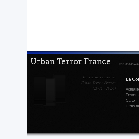
Urban Terror France
une associati
Tous droits réservés
La C
Urban Terror France
(2004 - 2026)
Actualit
Powerb
Carte
Liens d