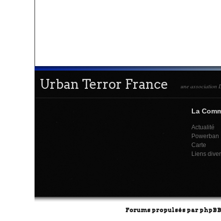
Urban Terror France
une association L
La Com
Actualité
Powerban
Carte
Liens dive
Forums propulsés par
phpB