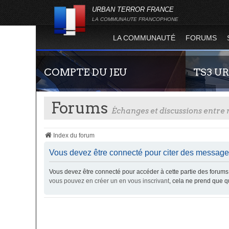
URBAN TERROR FRANCE
LA COMMUNAUTE FRANCOPHONE
LA COMMUNAUTÉ
FORUMS
COMPTE DU JEU
TS3 U
Forums
Échanges et discussions entr
Index du forum
Vous devez être connecté pour citer des message
Vous devez être connecté pour accéder à cette partie des foru
Guide rapide concernant l'inscription sur le
Envie de par
vous pouvez en créer un en vous inscrivant
, cela ne prend que 
site officiel du jeu. Créez ainsi votre compte
communauté 
joueur qui permet d'être authentifié sur les
vous vous se
serveurs de jeu de la 4.2 !