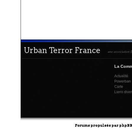
Urban Terror France
une association L
La Com
Actualité
Powerban
Carte
Liens dive
Forums propulsés par
phpB