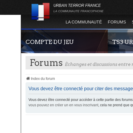
URBAN TERROR FRANCE
LA COMMUNAUTE FRANCOPHONE
LA COMMUNAUTÉ
FORUMS
COMPTE DU JEU
TS3 U
Forums
Échanges et discussions entr
Index du forum
Vous devez être connecté pour citer des message
Vous devez être connecté pour accéder à cette partie des foru
Guide rapide concernant l'inscription sur le
Envie de par
vous pouvez en créer un en vous inscrivant
, cela ne prend que 
site officiel du jeu. Créez ainsi votre compte
communauté 
joueur qui permet d'être authentifié sur les
vous vous se
serveurs de jeu de la 4.2 !