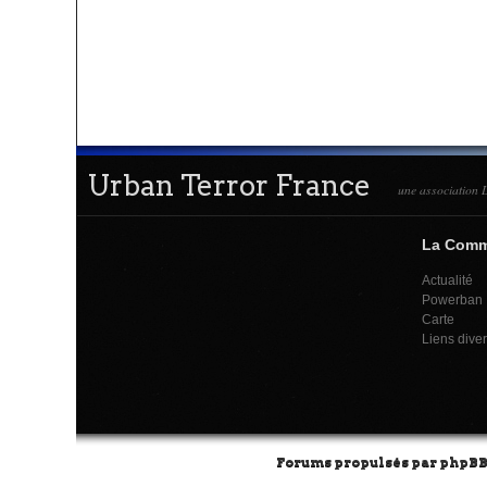
Urban Terror France
une association L
La Com
Actualité
Powerban
Carte
Liens dive
Forums propulsés par
phpB