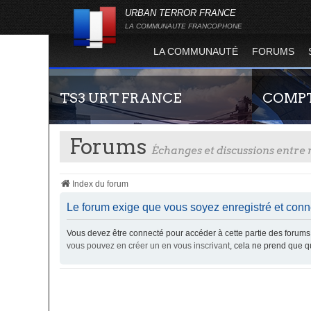
URBAN TERROR FRANCE
LA COMMUNAUTE FRANCOPHONE
LA COMMUNAUTÉ
FORUMS
TS3 URT FRANCE
COMPT
Forums
Échanges et discussions entr
Index du forum
Le forum exige que vous soyez enregistré et conne
Vous devez être connecté pour accéder à cette partie des foru
Envie de parler avec les autres membres de la
Guide rapide
vous pouvez en créer un en vous inscrivant
, cela ne prend que 
communauté ? Alors venez vous connecter,
site officie
vous vous sentirez moins seul !
joueur qui p
serveurs de j