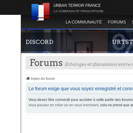
URBAN TERROR FRANCE
LA COMMUNAUTE FRANCOPHONE
LA COMMUNAUTÉ
FORUMS
DISCORD
URTST
Forums
Échanges et discussions entr
Index du forum
Le forum exige que vous soyez enregistré et conne
Vous devez être connecté pour accéder à cette partie des foru
Rejoignez-nous sur le discord Urban Terror
Statistiques
vous pouvez en créer un en vous inscrivant
, cela ne prend que 
France !
totalité des
l'évolution
Terror !