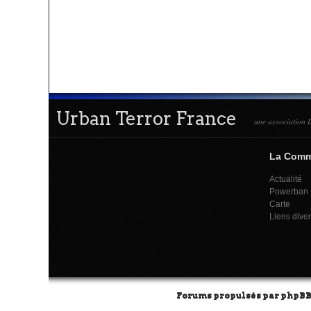
Urban Terror France
une association L
La Com
Actualité
Powerban
Carte
Liens dive
Forums propulsés par
phpB