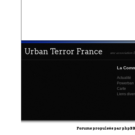
Urban Terror France
une association L
La Com
Actualité
Powerban
Carte
Liens dive
Forums propulsés par
phpB