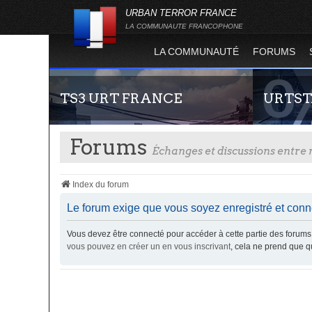
URBAN TERROR FRANCE
LA COMMUNAUTE FRANCOPHONE
LA COMMUNAUTÉ
FORUMS
TS3 URT FRANCE
URTST
Forums
Échanges et discussions entr
Index du forum
Le forum exige que vous soyez enregistré et conne
Vous devez être connecté pour accéder à cette partie des foru
Envie de parler avec les autres membres de la
Statistiques
vous pouvez en créer un en vous inscrivant
, cela ne prend que 
communauté ? Alors venez vous connecter,
totalité des
vous vous sentirez moins seul !
l'évolution
Terror !