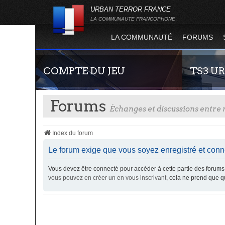
URBAN TERROR FRANCE
LA COMMUNAUTE FRANCOPHONE
LA COMMUNAUTÉ
FORUMS
COMPTE DU JEU
TS3 U
Forums
Échanges et discussions entr
Index du forum
Le forum exige que vous soyez enregistré et conne
Vous devez être connecté pour accéder à cette partie des foru
Guide rapide concernant l'inscription sur le
Envie de par
vous pouvez en créer un en vous inscrivant
, cela ne prend que 
site officiel du jeu. Créez ainsi votre compte
communauté 
joueur qui permet d'être authentifié sur les
vous vous se
serveurs de jeu de la 4.2 !