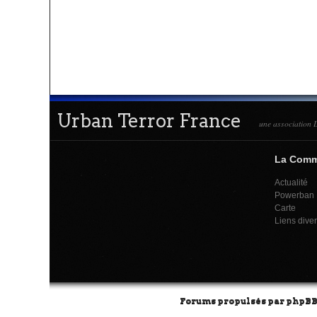
Urban Terror France
une association L
La Com
Actualité
Powerban
Carte
Liens dive
Forums propulsés par
phpB