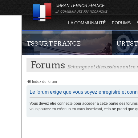
URBAN TERROR FRANCE
LA COMMUNAUTE FRANCOPHONE
LA COMMUNAUTÉ
FORUMS
TS3 URT FRANCE
URTST
Forums
Échanges et discussions entr
Index du forum
Le forum exige que vous soyez enregistré et conne
Vous devez être connecté pour accéder à cette partie des foru
Envie de parler avec les autres membres de la
Statistiques
vous pouvez en créer un en vous inscrivant
, cela ne prend que 
communauté ? Alors venez vous connecter,
totalité des
vous vous sentirez moins seul !
l'évolution
Terror !