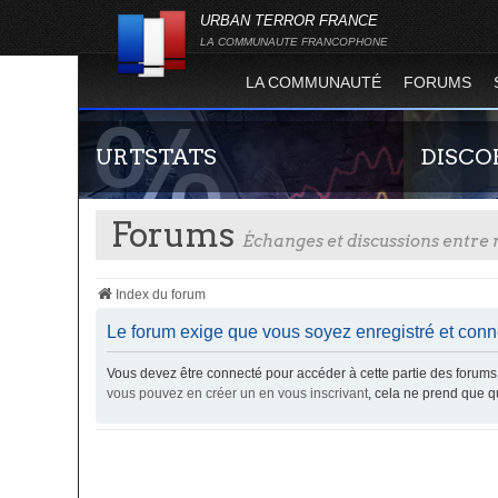
URBAN TERROR FRANCE
LA COMMUNAUTE FRANCOPHONE
LA COMMUNAUTÉ
FORUMS
URTSTATS
DISCO
Forums
Échanges et discussions entr
Index du forum
Le forum exige que vous soyez enregistré et conne
Vous devez être connecté pour accéder à cette partie des foru
Statistiques globales et en temps réel de la
Rejoignez-n
vous pouvez en créer un en vous inscrivant
, cela ne prend que 
totalité des serveurs d'Urban Terror. Suivez
France !
l'évolution du nombre de joueurs sur Urban
Terror !