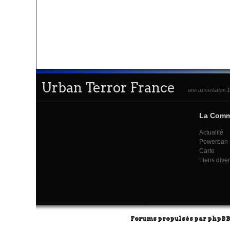
Urban Terror France
une association L
La Com
Actualité
Powerban
Carte
Liens dive
Forums propulsés par
phpB