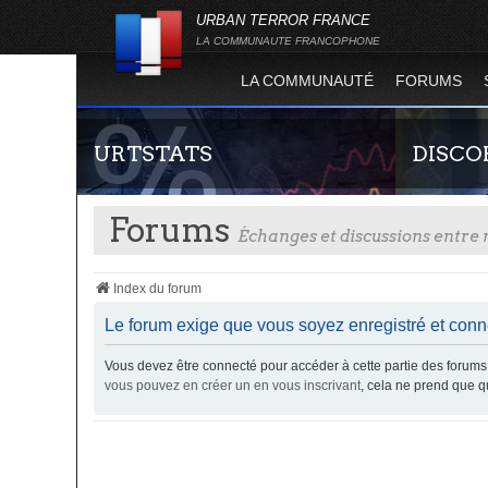
URBAN TERROR FRANCE
LA COMMUNAUTE FRANCOPHONE
LA COMMUNAUTÉ
FORUMS
URTSTATS
DISCO
Forums
Échanges et discussions entr
Index du forum
Le forum exige que vous soyez enregistré et conne
Vous devez être connecté pour accéder à cette partie des foru
Statistiques globales et en temps réel de la
Rejoignez-n
vous pouvez en créer un en vous inscrivant
, cela ne prend que 
totalité des serveurs d'Urban Terror. Suivez
France !
l'évolution du nombre de joueurs sur Urban
Terror !