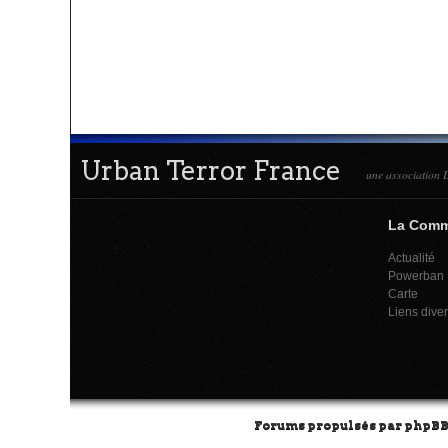
Urban Terror France
une association L
La Com
Actualité
Powerban
Carte
Liens dive
Forums propulsés par
phpB