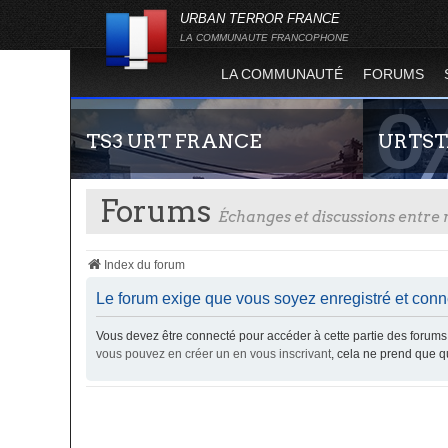
URBAN TERROR FRANCE
LA COMMUNAUTE FRANCOPHONE
LA COMMUNAUTÉ
FORUMS
TS3 URT FRANCE
URTST
Forums
Échanges et discussions entr
Index du forum
Le forum exige que vous soyez enregistré et conne
Vous devez être connecté pour accéder à cette partie des foru
Envie de parler avec les autres membres de la
Statistiques
vous pouvez en créer un en vous inscrivant
, cela ne prend que 
communauté ? Alors venez vous connecter,
totalité des
vous vous sentirez moins seul !
l'évolution
Terror !