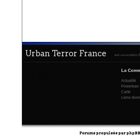
Urban Terror France
une association L
La Com
Actualité
Powerban
Carte
Liens dive
Forums propulsés par
phpB