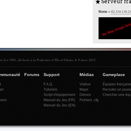
Serveur fra
S
62.210.116.2
None
»
on Loi 1901, déclarée à la Préfecture d’Ille-et-Vilaine, le 9 mars 2012
ommunauté
Forums
Support
Médias
Gameplace
é
F.A.Q.
Vidéos
Équipes français
an
Tutoriels
Maps
Recruter un joueu
Script d'équipement
Démos
Chercher une éq
ivers
Manuel du Jeu (FR)
Fichiers .cfg
Manuel du Jeu (EN)