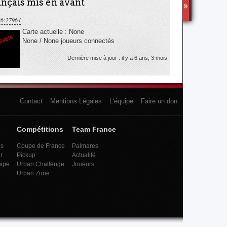
nçais mis en avant
TS3
36:27964
Carte actuelle : None
None / None joueurs connectés
Dernière mise à jour : il y a 6 ans, 3 mois
Contact
Mentions Légales
L'équipe
Faire un don
Compétitions
Team France
es
Coupe de France
Palmares
r
Pickup
Actualité
uipe
Urban Challenge
Joueurs
Urban Zone