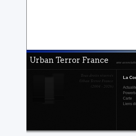
Urban Terror France
une associati
Tous droits réservés
La C
Urban Terror France
(2004 - 2026)
Actualit
Powerb
Carte
Liens d