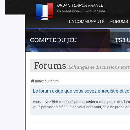
URBAN TERROR FRANCE
LA COMMUNAUTE FRANCOPHONE
LA COMMUNAUTÉ
FORUMS
COMPTE DU JEU
TS3 
Forums
Échanges et discussions en
Index du forum
Le forum exige que vous soyez enregistré et co
Guide rapide concernant l'inscription sur le
Envie de 
Vous devez être connecté pour accéder à cette partie des f
site officiel du jeu. Créez ainsi votre compte
communau
vous pouvez en créer un en vous inscrivant
, cela ne prend q
joueur qui permet d'être authentifié sur les
vous vous 
serveurs de jeu de la 4.2 !