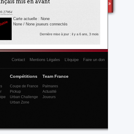
nçais mis en avant
TS3
36:27964
Carte actuelle : None
None / None joueurs connectés
Dernière mise à jour : il y a 6 ans, 3 mois
Contact
Mentions Légales
L'équipe
Faire un don
Compétitions
Team France
es
Coupe de France
Palmares
r
Pickup
Actualité
uipe
Urban Challenge
Joueurs
Urban Zone