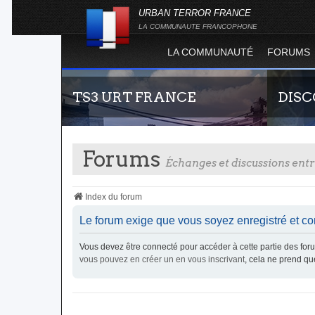
URBAN TERROR FRANCE
LA COMMUNAUTE FRANCOPHONE
LA COMMUNAUTÉ
FORUMS
TS3 URT FRANCE
DIS
Forums
Échanges et discussions en
Index du forum
Le forum exige que vous soyez enregistré et co
Envie de parler avec les autres membres de la
Rejoigne
Vous devez être connecté pour accéder à cette partie des f
communauté ? Alors venez vous connecter,
France !
vous pouvez en créer un en vous inscrivant
, cela ne prend q
vous vous sentirez moins seul !