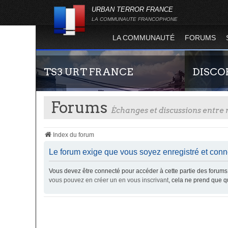
URBAN TERROR FRANCE
LA COMMUNAUTE FRANCOPHONE
LA COMMUNAUTÉ
FORUMS
TS3 URT FRANCE
DISCO
Forums
Échanges et discussions entr
Index du forum
Le forum exige que vous soyez enregistré et conne
Vous devez être connecté pour accéder à cette partie des foru
Envie de parler avec les autres membres de la
Rejoignez-n
vous pouvez en créer un en vous inscrivant
, cela ne prend que 
communauté ? Alors venez vous connecter,
France !
vous vous sentirez moins seul !