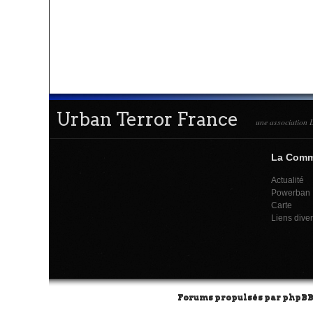
Urban Terror France
une association L
La Com
Actualité
Powerban
Carte
Liens dive
Forums propulsés par
phpB