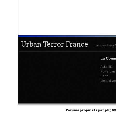
Urban Terror France
une association L
La Com
Actualité
Powerban
Carte
Liens dive
Forums propulsés par
phpB