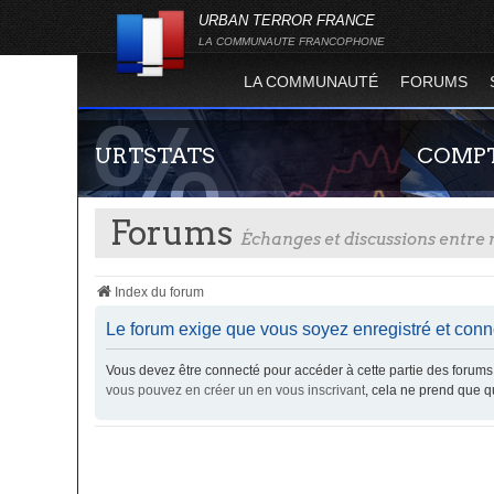
URBAN TERROR FRANCE
LA COMMUNAUTE FRANCOPHONE
LA COMMUNAUTÉ
FORUMS
URTSTATS
COMPT
Forums
Échanges et discussions entr
Index du forum
Le forum exige que vous soyez enregistré et conne
Vous devez être connecté pour accéder à cette partie des foru
Statistiques globales et en temps réel de la
Guide rapide
vous pouvez en créer un en vous inscrivant
, cela ne prend que 
totalité des serveurs d'Urban Terror. Suivez
site officie
l'évolution du nombre de joueurs sur Urban
joueur qui p
Terror !
serveurs de j