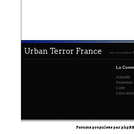
Urban Terror France
une association L
La Com
Actualité
Powerban
Carte
Liens dive
Forums propulsés par
phpB