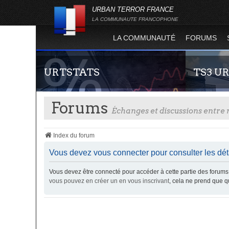
URBAN TERROR FRANCE
LA COMMUNAUTE FRANCOPHONE
LA COMMUNAUTÉ
FORUMS
URTSTATS
TS3 U
Forums
Échanges et discussions entr
Index du forum
Vous devez vous connecter pour consulter les dét
Vous devez être connecté pour accéder à cette partie des foru
Statistiques globales et en temps réel de la
Envie de par
vous pouvez en créer un en vous inscrivant
, cela ne prend que 
totalité des serveurs d'Urban Terror. Suivez
communauté 
l'évolution du nombre de joueurs sur Urban
vous vous se
Terror !