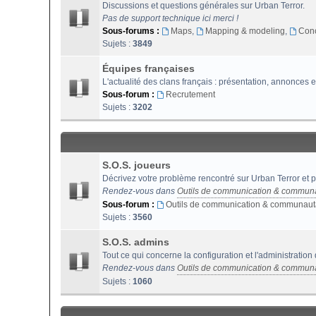
Discussions et questions générales sur Urban Terror.
Pas de support technique ici merci !
Sous-forums :
Maps
,
Mapping & modeling
,
Con
Sujets :
3849
Équipes françaises
L'actualité des clans français : présentation, annonces e
Sous-forum :
Recrutement
Sujets :
3202
S.O.S. joueurs
Décrivez votre problème rencontré sur Urban Terror et p
Rendez-vous dans
Outils de communication & commun
Sous-forum :
Outils de communication & communaut
Sujets :
3560
S.O.S. admins
Tout ce qui concerne la configuration et l'administration
Rendez-vous dans
Outils de communication & commun
Sujets :
1060