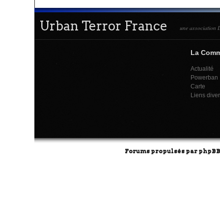
Urban Terror France
une association L
La Com
Actualité
Powerban
Carte
Liens dive
Forums propulsés par
phpB