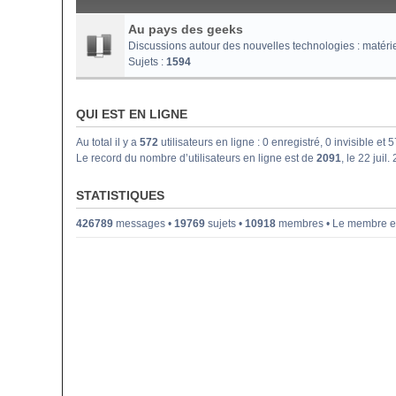
Au pays des geeks
Discussions autour des nouvelles technologies : matériel i
Sujets :
1594
QUI EST EN LIGNE
Au total il y a
572
utilisateurs en ligne : 0 enregistré, 0 invisible et
Le record du nombre d’utilisateurs en ligne est de
2091
, le 22 juil
STATISTIQUES
426789
messages •
19769
sujets •
10918
membres • Le membre enr