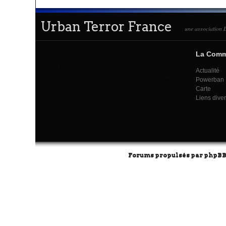
Urban Terror France
une association L
La Com
Actualité
Powerban
Carte
Liens dive
Forums propulsés par
phpB