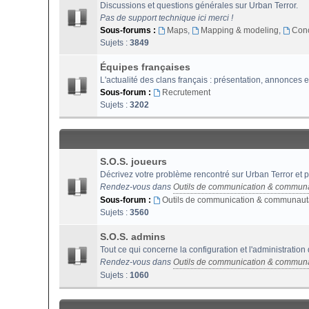
Discussions et questions générales sur Urban Terror.
Pas de support technique ici merci !
Sous-forums :
Maps
,
Mapping & modeling
,
Con
Sujets :
3849
Équipes françaises
L'actualité des clans français : présentation, annonces e
Sous-forum :
Recrutement
Sujets :
3202
S.O.S. joueurs
Décrivez votre problème rencontré sur Urban Terror et p
Rendez-vous dans
Outils de communication & commun
Sous-forum :
Outils de communication & communaut
Sujets :
3560
S.O.S. admins
Tout ce qui concerne la configuration et l'administration
Rendez-vous dans
Outils de communication & commun
Sujets :
1060