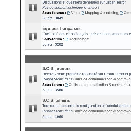
Discussions et questions générales sur Urban Terror.
Pas de support technique ici merci !
Sous-forums :
Maps
,
Mapping & modeling
,
Con
Sujets :
3849
Équipes françaises
L'actualité des clans français : présentation, annonces e
Sous-forum :
Recrutement
Sujets :
3202
S.O.S. joueurs
Décrivez votre problème rencontré sur Urban Terror et p
Rendez-vous dans
Outils de communication & commun
Sous-forum :
Outils de communication & communaut
Sujets :
3560
S.O.S. admins
Tout ce qui concerne la configuration et l'administration
Rendez-vous dans
Outils de communication & commun
Sujets :
1060