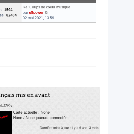
g
i
e
Re: Coups de coeur musique
e
e
d
s :
1594
V
par
g8power
r
e
es :
82404
o
02 mai 2021, 13:59
m
r
i
e
n
r
s
i
l
s
e
e
a
r
d
g
m
e
e
e
r
s
n
s
i
a
e
g
r
e
m
e
s
nçais mis en avant
s
a
36:27964
g
Carte actuelle : None
e
None / None joueurs connectés
Dernière mise à jour : il y a 6 ans, 3 mois