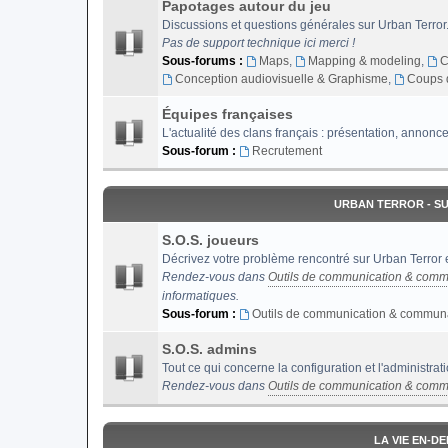
Papotages autour du jeu
Discussions et questions générales sur Urban Terror
Pas de support technique ici merci !
Sous-forums :
Maps
,
Mapping & modeling
,
C
Conception audiovisuelle & Graphisme
,
Coups 
Équipes françaises
L'actualité des clans français : présentation, annonce
Sous-forum :
Recrutement
URBAN TERROR - S
S.O.S. joueurs
Décrivez votre problème rencontré sur Urban Terror e
Rendez-vous dans
Outils de communication & comm
informatiques.
Sous-forum :
Outils de communication & commun
S.O.S. admins
Tout ce qui concerne la configuration et l'administrat
Rendez-vous dans
Outils de communication & comm
LA VIE EN-D