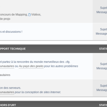
.
Sujet
Messag
oncours de Mapping
,
Vidéos
,
de projo
Sujet
s et discussions !
Message
UPPORT TECHNIQUE
STATI
t partez à la rencontre du monde merveilleux des .cfg.
Sujet
unautaires
ou
Au pays des geeks
pour les autres problèmes
Messag
autaires
Sujet
ion des serveurs.
Messag
unautaires
pour la conception de sites Internet.
EHORS D'URT
STATI