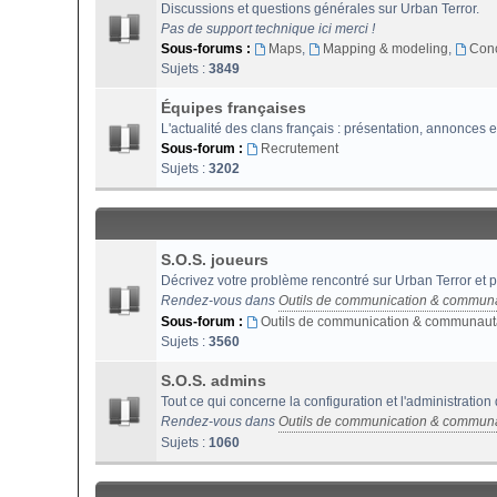
Discussions et questions générales sur Urban Terror.
Pas de support technique ici merci !
Sous-forums :
Maps
,
Mapping & modeling
,
Con
Sujets :
3849
Équipes françaises
L'actualité des clans français : présentation, annonces e
Sous-forum :
Recrutement
Sujets :
3202
S.O.S. joueurs
Décrivez votre problème rencontré sur Urban Terror et p
Rendez-vous dans
Outils de communication & commun
Sous-forum :
Outils de communication & communaut
Sujets :
3560
S.O.S. admins
Tout ce qui concerne la configuration et l'administration
Rendez-vous dans
Outils de communication & commun
Sujets :
1060