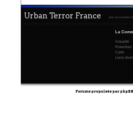
Urban Terror France
une association L
La Com
Actualité
Powerban
Carte
Liens dive
Forums propulsés par
phpB