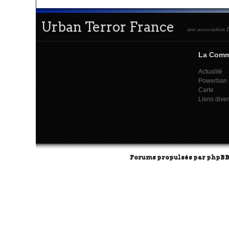
Urban Terror France
une association L
La Com
Actualité
Powerban
Carte
Liens dive
Forums propulsés par
phpB