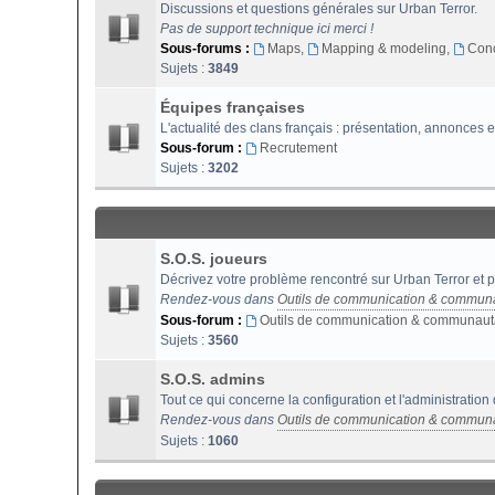
Discussions et questions générales sur Urban Terror.
Pas de support technique ici merci !
Sous-forums :
Maps
,
Mapping & modeling
,
Con
Sujets :
3849
Équipes françaises
L'actualité des clans français : présentation, annonces e
Sous-forum :
Recrutement
Sujets :
3202
S.O.S. joueurs
Décrivez votre problème rencontré sur Urban Terror et p
Rendez-vous dans
Outils de communication & commun
Sous-forum :
Outils de communication & communaut
Sujets :
3560
S.O.S. admins
Tout ce qui concerne la configuration et l'administration
Rendez-vous dans
Outils de communication & commun
Sujets :
1060