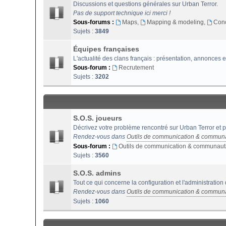
Discussions et questions générales sur Urban Terror.
Pas de support technique ici merci !
Sous-forums :
Maps
,
Mapping & modeling
,
Con
Sujets :
3849
Équipes françaises
L'actualité des clans français : présentation, annonces e
Sous-forum :
Recrutement
Sujets :
3202
S.O.S. joueurs
Décrivez votre problème rencontré sur Urban Terror et p
Rendez-vous dans
Outils de communication & commun
Sous-forum :
Outils de communication & communaut
Sujets :
3560
S.O.S. admins
Tout ce qui concerne la configuration et l'administration
Rendez-vous dans
Outils de communication & commun
Sujets :
1060