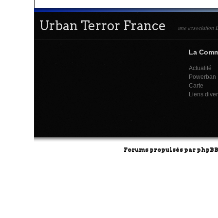
Urban Terror France
une association L
La Com
Actualité
Powerban
Carte
Liens dive
Forums propulsés par
phpB